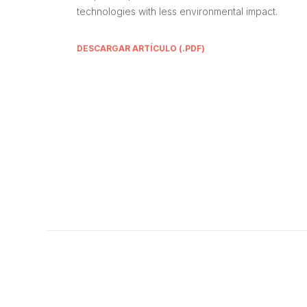
technologies with less environmental impact.
DESCARGAR ARTÍCULO (.PDF)
ADDITIONAL LINKS
AQEIC
Estatutos
Junta Directiva
Presidentes
Portal de transparencia
Comisiones
Auditorías
Miembros protectores
Premios