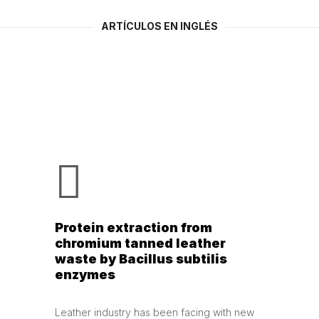
ARTÍCULOS EN INGLÉS
Protein extraction from
chromium tanned leather
waste by Bacillus subtilis
enzymes
Leather industry has been facing with new