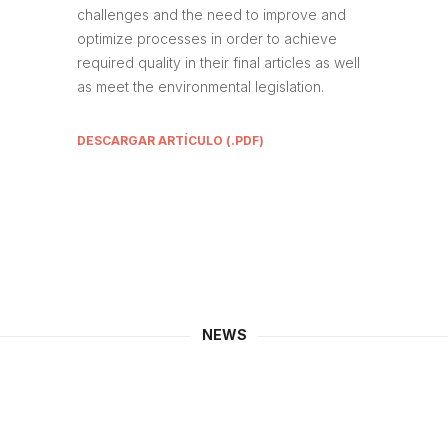
challenges and the need to improve and
optimize processes in order to achieve
required quality in their final articles as well
as meet the environmental legislation.
DESCARGAR ARTÍCULO (.PDF)
CONTACTO
AQEIC (Asociación Química
Española de la Industria del
Cuero)
Av. Pla de la Massa, 8
NEWS
Campus Igualada
08700 Igualada (Barcelona)
NIF: G58154725
Teléfono:
93 803 53 00
Fax: 93 803 15 89